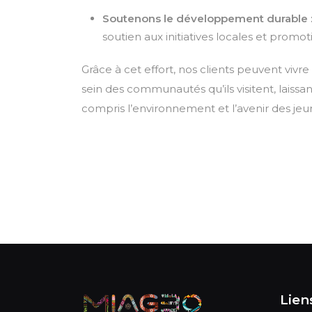
Soutenons le développement durable 
soutien aux initiatives locales et promo
Grâce à cet effort, nos clients peuvent viv
sein des communautés qu’ils visitent, laiss
compris l’environnement et l’avenir des jeunes
Liens