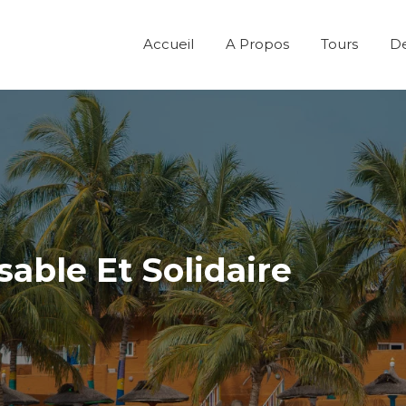
Accueil
A Propos
Tours
De
able Et Solidaire